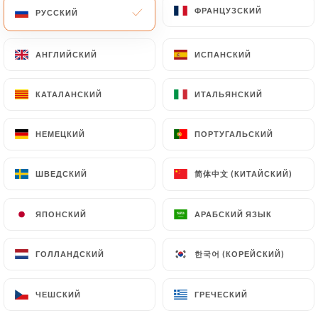
ФРАНЦУЗСКИЙ
ФРАНЦУЗСКИЙ
РУССКИЙ
РУССКИЙ
АНГЛИЙСКИЙ
АНГЛИЙСКИЙ
ИСПАНСКИЙ
ИСПАНСКИЙ
Продолжать
КАТАЛАНСКИЙ
КАТАЛАНСКИЙ
ИТАЛЬЯНСКИЙ
ИТАЛЬЯНСКИЙ
Тажин из баранины с баклажанами на гриле
22.00€
НЕМЕЦКИЙ
НЕМЕЦКИЙ
ПОРТУГАЛЬСКИЙ
ПОРТУГАЛЬСКИЙ
Куриный тажин с засахаренными лимонами
и фиолетовыми оливками
简体中文 (КИТАЙСКИЙ)
简体中文 (КИТАЙСКИЙ)
ШВЕДСКИЙ
ШВЕДСКИЙ
16.00€
ЯПОНСКИЙ
ЯПОНСКИЙ
АРАБСКИЙ ЯЗЫК
АРАБСКИЙ ЯЗЫК
Кофта-тажин с говяжьими фрикадельками,
специями и яйцом
한국어 (КОРЕЙСКИЙ)
한국어 (КОРЕЙСКИЙ)
ГОЛЛАНДСКИЙ
ГОЛЛАНДСКИЙ
19.00€
ЧЕШСКИЙ
ЧЕШСКИЙ
ГРЕЧЕСКИЙ
ГРЕЧЕСКИЙ
Тажин из баранины с черносливом и
поджаренным миндалем