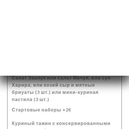
Коньяк, груша, Кальвадос, Буха, Чивас, Джек
Дэниелс, Грейгус
7.00€
Меню Хауда
Меню Хауда
27.00€
Салат Заалук или салат Мечуя, или суп
Харира, или козий сыр и мятные
бриуаты (3 шт.) или мини-куриная
пастила (3 шт.)
Стартовые наборы +2€
Куриный тажин с консервированными