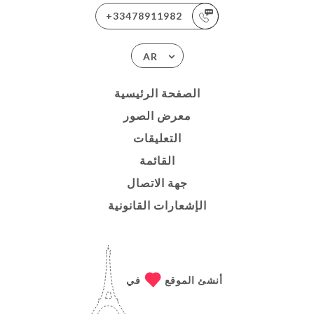
+33478911982
AR
الصفحة الرئيسية
معرض الصور
التعليقات
القائمة
جهة الاتصال
الإشعارات القانونية
أنشئ الموقع
في