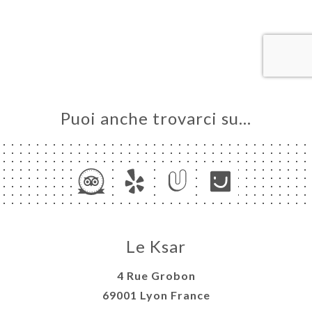
LE
NOTA
INA
ERIA
SIONE
NU
Puoi anche trovarci su…
ATTO
Le Ksar
4 Rue Grobon
69001 Lyon France