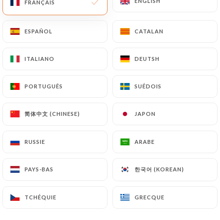
ENGLISH
ENGLISH
FRANÇAIS
FRANÇAIS
ESPAÑOL
ESPAÑOL
CATALAN
CATALAN
BONHOMME M. a noté
B
3/5
ITALIANO
ITALIANO
DEUTSH
DEUTSH
24/05/2026
•
01:21
PORTUGUÊS
PORTUGUÊS
SUÉDOIS
SUÉDOIS
Bilel l. a noté
B
5/5
简体中文 (CHINESE)
简体中文 (CHINESE)
JAPON
JAPON
Cuisine excellente, copieuse et un super
accueil. Une très très bonne adresse!
RUSSIE
RUSSIE
ARABE
ARABE
21/04/2026
•
08:32
한국어 (KOREAN)
한국어 (KOREAN)
PAYS-BAS
PAYS-BAS
Gérard P. a noté
G
5/5
TCHÉQUIE
TCHÉQUIE
GRECQUE
GRECQUE
Décor bien choisi, accueil chaleureux et
cuisine au top.