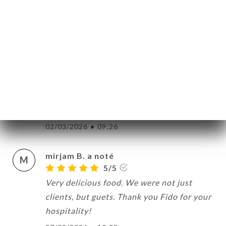
du bas ,le chauffage a été mis au dernier
moment.
15/03/2026
•
05:34
Frédéric G. a noté
F
5/5
Jolie ambiance, repas très bon et super
copieux. Merci
02/03/2026
•
09:26
mirjam B. a noté
M
5/5
Very delicious food. We were not just
clients, but guets. Thank you Fido for your
hospitality!