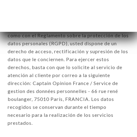
conjunto de las filiales y subfiliales de la sociedad.
De conformidad con la ley Informática y Libertad
del 6 de enero de 1978 y modificada en 2004, así
como con el Reglamento sobre la protección de los
datos personales (RGPD), usted dispone de un
derecho de acceso, rectificación y supresión de los
datos que le conciernen. Para ejercer estos
derechos, basta con que lo solicite al servicio de
atención al cliente por correo a la siguiente
dirección: Captain Opinion France / Service de
gestion des données personnelles - 66 rue rené
boulanger, 75010 París, FRANCIA. Los datos
recogidos se conservan durante el tiempo
necesario para la realización de los servicios
prestados.