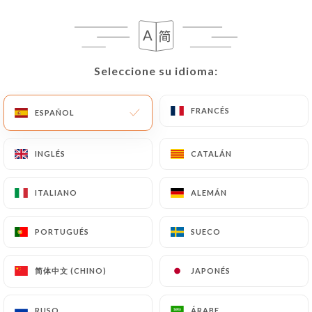
una copia de un documento de identidad (carné de
identidad o pasaporte).
Las solicitudes de supresión de Datos Personales
Seleccione su idioma:
Seleccione su idioma:
estarán sujetas a las obligaciones impuestas a
https://restaurantksar.fr
por la ley, en particular
FRANCÉS
FRANCÉS
ESPAÑOL
ESPAÑOL
en materia de conservación o archivo de
documentos. Por último, los Usuarios de
https://restaurantksar.fr
pueden presentar una
INGLÉS
INGLÉS
CATALÁN
CATALÁN
reclamación ante las autoridades de control, y en
particular ante la CNIL
ITALIANO
ITALIANO
ALEMÁN
ALEMÁN
(
https://www.cnil.fr/fr/plaintes
).
PORTUGUÉS
PORTUGUÉS
SUECO
SUECO
7.4 No comunicación de los datos personales
https://restaurantksar.fr
se abstiene de tratar,
简体中文 (CHINO)
简体中文 (CHINO)
JAPONÉS
JAPONÉS
alojar o transferir la Información recogida de sus
Clientes a un país situado fuera de la Unión
RUSO
RUSO
ÁRABE
ÁRABE