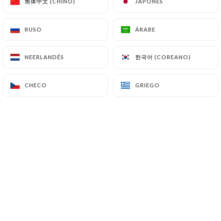
简体中文 (CHINO)
简体中文 (CHINO)
JAPONÉS
JAPONÉS
RUSO
RUSO
ÁRABE
ÁRABE
한국어 (COREANO)
한국어 (COREANO)
NEERLANDÉS
NEERLANDÉS
CHECO
CHECO
GRIEGO
GRIEGO