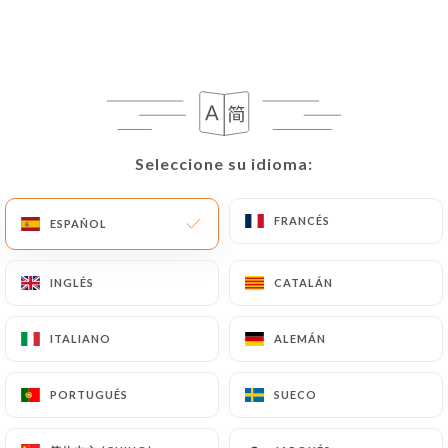
Seleccione su idioma:
Seleccione su idioma:
FRANCÉS
FRANCÉS
ESPAÑOL
ESPAÑOL
INGLÉS
INGLÉS
CATALÁN
CATALÁN
ITALIANO
ITALIANO
ALEMÁN
ALEMÁN
PORTUGUÉS
PORTUGUÉS
SUECO
SUECO