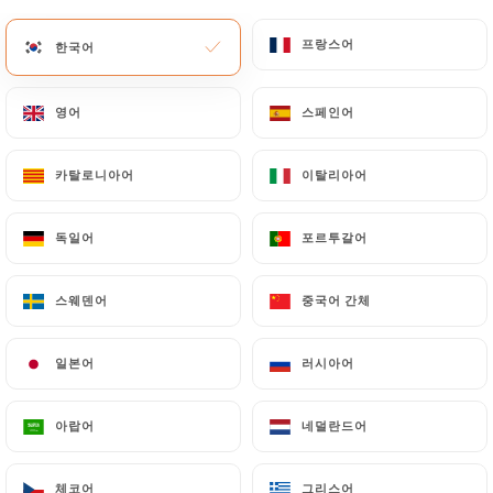
메뉴
KO
프랑스어
프랑스어
한국어
한국어
영어
영어
스페인어
스페인어
카탈로니아어
카탈로니아어
이탈리아어
이탈리아어
/
홈
연락처
연락처
독일어
독일어
포르투갈어
포르투갈어
스웨덴어
스웨덴어
중국어 간체
중국어 간체
일본어
일본어
러시아어
러시아어
아랍어
아랍어
네덜란드어
네덜란드어
Le Ksar
체코어
체코어
그리스어
그리스어